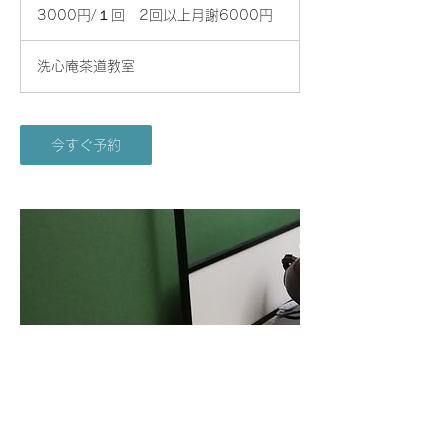
不
円/
3000円/１回 2回以上月謝6000円
同
１
回
2
回
洗心庵茶道教室
以
上
月
謝
6000
円
今すぐ予約