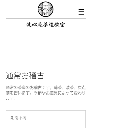
通常お稽古
通常の茶道のお稽古です。薄茶、濃茶、炭点
前を習います。季節やお道具によって変わり
ます。
期間不同
期
間
3000