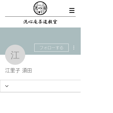
その他
フォローする
江里子 須田
江里子 須田